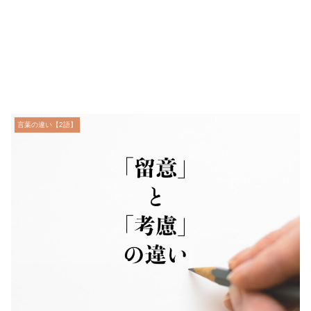
言葉の違い【2語】