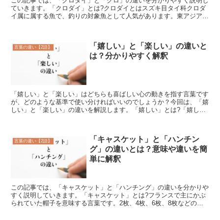
この記事では、「クロダイ」と「クロ」の違いを分かりやすく説明し
ていきます。「クロダイ」とは?クロダイとはスズキ目タイ科クロダ
イ属に属する魚で、釣りの対象魚として人気があります。東アジア沿
岸域に分布しており、黒っぽい色をしていることからクロダ...
「嬉しい」と「楽しい」の違いと
言葉の違い【2語】
は？分かりやすく解釈
「嬉しい」と「楽しい」はどちらも喜ばしい心の動きを指す言葉です
が、どのような基準で使い分ければいいのでしょうか？今回は、「嬉
しい」と「楽しい」の違いを解説します。「嬉しい」とは?「嬉し
い」とは、「外的要因によって生じる心の気持ちよさ」を意味...
「キャスケット」と「ハンチン
言葉の違い【2語】
グ」の違いとは？意味や違いを簡
単に解釈
この記事では、「キャスケット」と「ハンチング」の違いを分かりや
すく説明していきます。「キャスケット」とは?フランスで主にかぶ
られていた帽子を意味する言葉です。2枚、4枚、6枚、8枚などの生
地で構成されたトップにツバがついています。6枚か8枚...