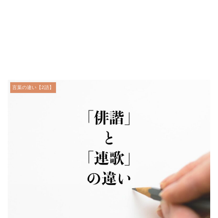
言葉の違い【2語】