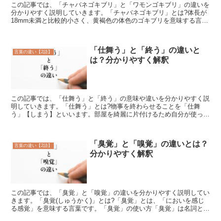
この記事では、「チャバネゴキブリ」と「ワモンゴキブリ」の違いを
分かりやすく説明していきます。「チャバネゴキブリ」とは?体長が
18mm未満と比較的小さく、黄褐色の体色のゴキブリを意味する言葉
です。最も識別しやすい特徴は、前胸背板に2本の縦の黒...
「仕舞う」と「終う」の違いと
言葉の違い【2語】
は？分かりやすく解釈
この記事では、「仕舞う」と「終う」の意味や違いを分かりやすく説
明していきます。「仕舞う」とは?物事を終わらせることを「仕舞
う」【しまう】といいます。部屋を綺麗に片付けるため自分が使った
物をもとにあった所へ入れるといった行為を指すのです。例え...
「臭覚」と「嗅覚」の違いとは？
言葉の違い【2語】
分かりやすく解釈
この記事では、「臭覚」と「嗅覚」の違いを分かりやすく説明してい
きます。「臭覚(しゅうかく)」とは?「臭覚」とは、「においを感じ
る感覚」を意味する言葉です。「臭覚」の使い方「臭覚」は名詞とし
て使われています。「嗅覚(きゅうかく)」とは?「嗅覚...