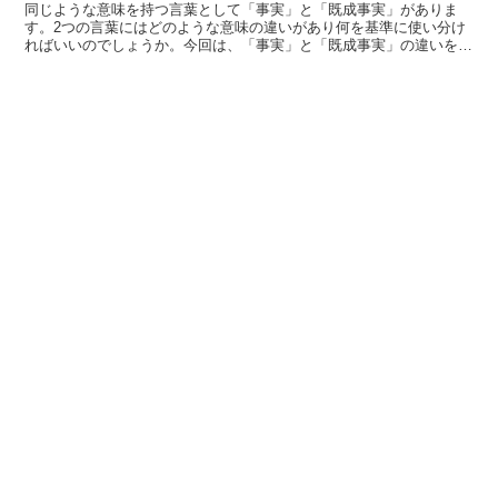
同じような意味を持つ言葉として「事実」と「既成事実」がありま
す。2つの言葉にはどのような意味の違いがあり何を基準に使い分け
ればいいのでしょうか。今回は、「事実」と「既成事実」の違いを解
説します。「事実」とは?「事実」とは、「実際の真実」を意...