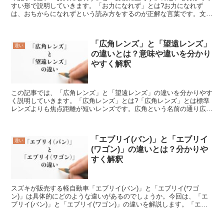
すい形で説明していきます。「お力になれず」とは?お力になれず
は、おちからになれずという読み方をするのが正解な言葉です。文字
で書かれたこの言葉を見れば分かる事でしょうが、力になれな...
「広角レンズ」と「望遠レンズ」
違い
の違いとは？意味や違いを分かり
やすく解釈
この記事では、「広角レンズ」と「望遠レンズ」の違いを分かりやす
く説明していきます。「広角レンズ」とは?「広角レンズ」とは標準
レンズよりも焦点距離が短いレンズです。広角という名前の通り広い
角度の範囲が写ります。パースが付きやすいので遠近法が強...
「エブリイ(バン)」と「エブリイ
違い
(ワゴン)」の違いとは？分かりや
すく解釈
スズキが販売する軽自動車「エブリイ(バン)」と「エブリイ(ワゴ
ン)」は具体的にどのような違いがあるのでしょうか。今回は、「エ
ブリイ(バン)」と「エブリイ(ワゴン)」の違いを解説します。「エブ
リイ(バン)」とは?「エブリイ(バン)」とは、「ス...