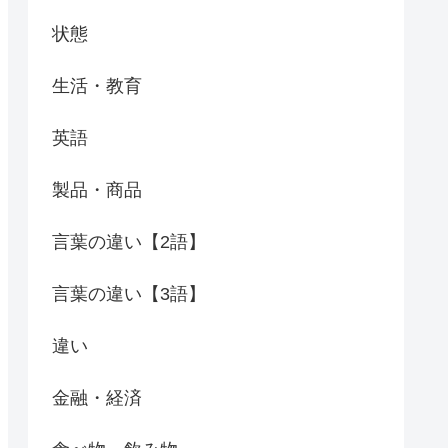
状態
生活・教育
英語
製品・商品
言葉の違い【2語】
言葉の違い【3語】
違い
金融・経済