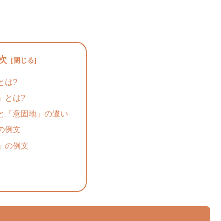
次
とは?
」とは?
と「意固地」の違い
の例文
」の例文