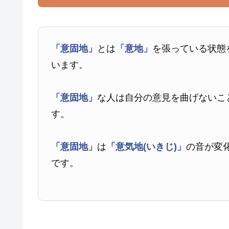
「意固地」
とは
「意地」
を張っている状態
います。
「意固地」
な人は自分の意見を曲げないこ
す。
「意固地」
は
「意気地(いきじ)」
の音が変
です。