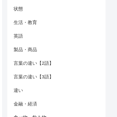
状態
生活・教育
英語
製品・商品
言葉の違い【2語】
言葉の違い【3語】
違い
金融・経済