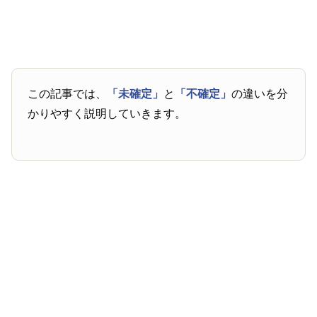
この記事では、
「未確定」
と
「不確定」
の違いを分
かりやすく説明していきます。