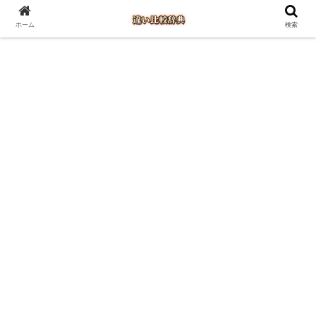
ホーム
検索