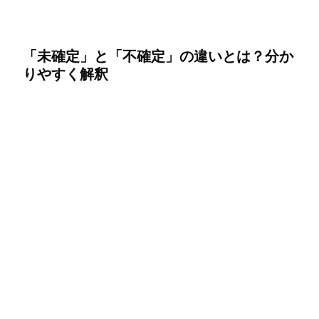
「未確定」と「不確定」の違いとは？分か
りやすく解釈