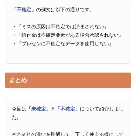
「不確定」
の例文は以下の通りです。
・『ミスの原因は不確定では済まされない』
・『給付金は不確定要素がある場合承認されない』
・『プレゼンに不確定なデータを使用しない』
まとめ
今回は
「未確定」
と
「不確定」
について紹介しまし
た。
それぞれの違いを理解して、正しく使える様にして