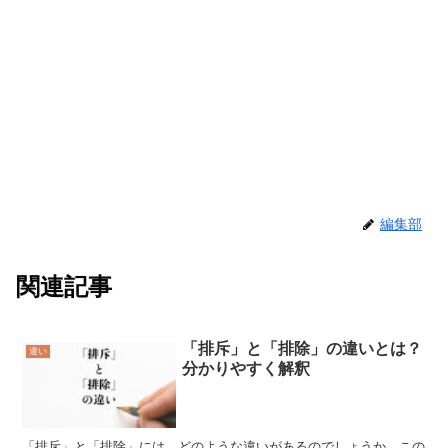
編集部
関連記事
「排斥」と「排除」の違いとは？
違い
分かりやすく解釈
「排斥」と「排除」には、どのような違いがあるのでしょうか。この