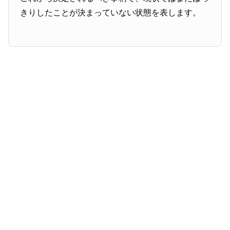
きりしたことが決まっていない状態を表します。