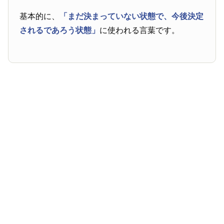
基本的に、
「まだ決まっていない状態で、今後決定
されるであろう状態」
に使われる言葉です。