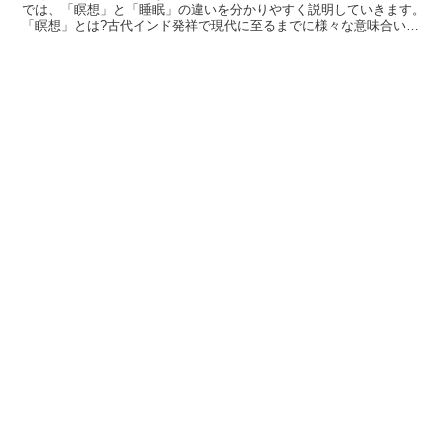
では、「瞑想」と「睡眠」の違いを分かりやすく説明していきます。
「瞑想」とは?古代インド発祥で現代に至るまでに様々な意味合いが
加えられてきたのが「瞑想」で元々は「冥想」が語源とされ...