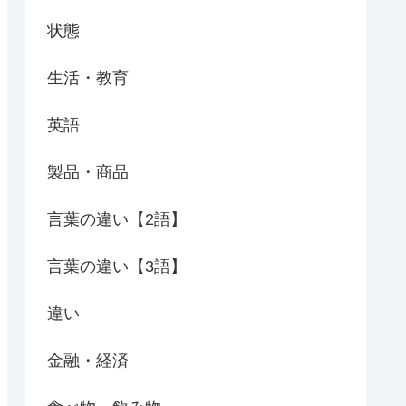
状態
生活・教育
英語
製品・商品
言葉の違い【2語】
言葉の違い【3語】
違い
金融・経済