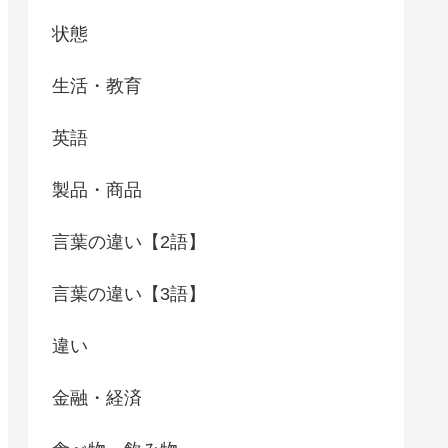
状態
生活・教育
英語
製品・商品
言葉の違い【2語】
言葉の違い【3語】
違い
金融・経済