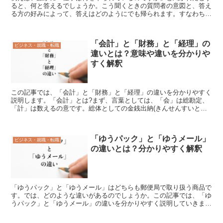
ると、何と答えるでしょうか。こう聞くときの質問者の意図と、答え
る方の好みによって、答えはどのようにでも帰られます。すなわち、
「事業内容」を答えるか、「業務内容」を答えるか、「仕事...
「会計」と「財務」と「経理」の
ビジネス・就職・転職
違いとは？意味や違いを分かりや
すく解釈
この記事では、「会計」と「財務」と「経理」の違いを分かりやすく
説明します。「会計」とは?まず、言葉としては、「会」は総勘定、
「計」は数えるの意です。総体としての金銭出納(きんせんすいとう)
や数量の計算のことです。一般的には、金銭や物品の出納...
「ゆうパック」と「ゆうメール」
ビジネス・就職・転職
の違いとは？分かりやすく解釈
「ゆうパック」と「ゆうメール」はどちらも郵便局で取り扱う商品で
す。では、どのような違いがあるのでしょうか。この記事では、「ゆ
うパック」と「ゆうメール」の違いを分かりやすく説明していきま
す。「ゆうパック」とは?「ゆうパック」は信書以外ならどん...