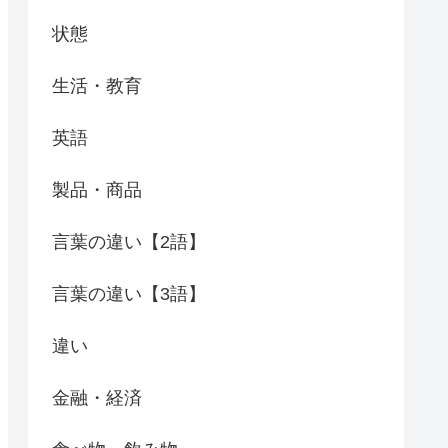
状態
生活・教育
英語
製品・商品
言葉の違い【2語】
言葉の違い【3語】
違い
金融・経済