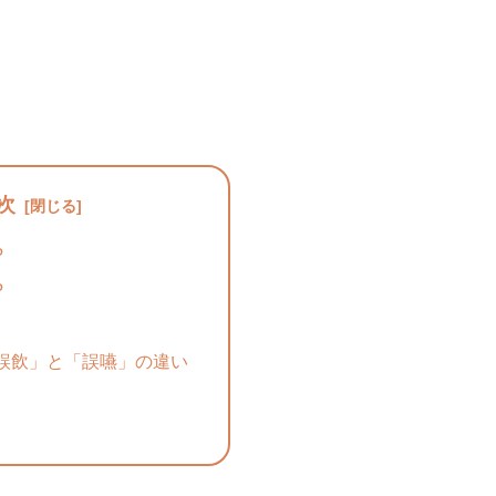
次
?
?
誤飲」と「誤嚥」の違い