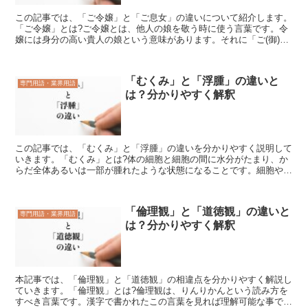
この記事では、「ご令嬢」と「ご息女」の違いについて紹介します。
「ご令嬢」とは?ご令嬢とは、他人の娘を敬う時に使う言葉です。令
嬢には身分の高い貴人の娘という意味があります。それに「ご(御)」
をつけると、さらに丁寧な言い方になります。令嬢に使わ...
「むくみ」と「浮腫」の違いと
専門用語・業界用語
は？分かりやすく解釈
この記事では、「むくみ」と「浮腫」の違いを分かりやすく説明して
いきます。「むくみ」とは?体の細胞と細胞の間に水分がたまり、か
らだ全体あるいは一部が腫れたような状態になることです。細胞や細
胞と細胞の間、血液、リンパ液には水分が含まれています。...
「倫理観」と「道徳観」の違いと
専門用語・業界用語
は？分かりやすく解釈
本記事では、「倫理観」と「道徳観」の相違点を分かりやすく解説し
ていきます。「倫理観」とは?倫理観は、りんりかんという読み方を
すべき言葉です。漢字で書かれたこの言葉を見れば理解可能な事でし