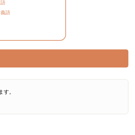
類語
対義語
ます。