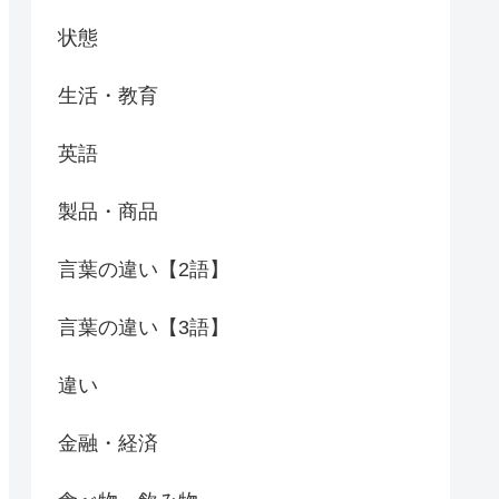
状態
生活・教育
英語
製品・商品
言葉の違い【2語】
言葉の違い【3語】
違い
金融・経済