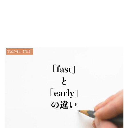
言葉の違い【2語】