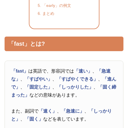
「early」の例文
まとめ
「fast」とは?
「fast」
は英語で、形容詞では
「速い」
、
「急速
な」
、
「すばやい」
、
「すばやくできる」
、
「進ん
で」
、
「固定した」
、
「しっかりした」
、
「固く締
まった」
などの意味があります。
また、副詞で
「速く」
、
「急速に」
、
「しっかり
と」
、
「固く」
などを表しています。