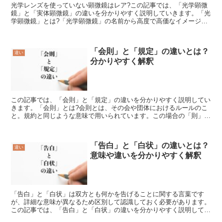
光学レンズを使っていない顕微鏡はレア?この記事では、「光学顕微
鏡」と「実体顕微鏡」の違いを分かりやすく説明していきます。「光
学顕微鏡」とは?「光学顕微鏡」の名前から高度で高価なイメージを
持たれる方も多いと思われます。普段日常生活には全く関わ...
「会則」と「規定」の違いとは？
違い
分かりやすく解釈
この記事では、「会則」と「規定」の違いを分かりやすく説明してい
きます。「会則」とは?会則とは、その会や団体におけるルールのこ
と。規約と同じような意味で用いられています。この場合の「則」と
は、規則のこと。そのグループに加入している人たちが、守...
「告白」と「白状」の違いとは？
違い
意味や違いを分かりやすく解釈
「告白」と「白状」は双方とも何かを告げることに関する言葉です
が、詳細な意味が異なるため区別して認識しておく必要があります。
この記事では、「告白」と「白状」の違いを分かりやすく説明してい
きます。「告白」とは?「告白」は「こくはく」と読む言葉で...