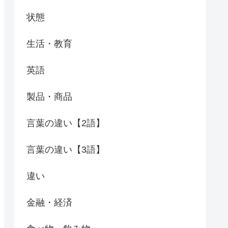
状態
生活・教育
英語
製品・商品
言葉の違い【2語】
言葉の違い【3語】
違い
金融・経済