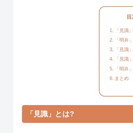
目
「見識」
「明弁」
「見識
「見識
「明弁
まとめ
「見識」とは?