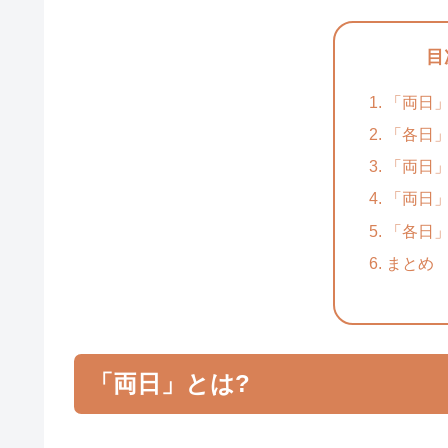
目
「両日」
「各日」
「両日
「両日
「各日
まとめ
「両日」とは?