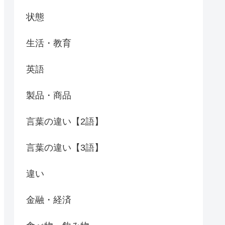
状態
生活・教育
英語
製品・商品
言葉の違い【2語】
言葉の違い【3語】
違い
金融・経済