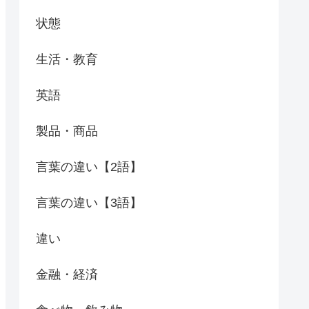
状態
生活・教育
英語
製品・商品
言葉の違い【2語】
言葉の違い【3語】
違い
金融・経済