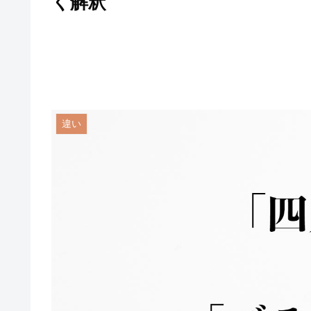
く解釈
違い