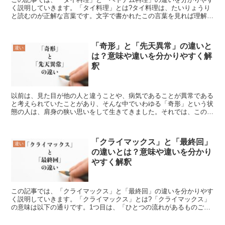
く説明していきます。「タイ料理」とは?タイ料理は、たいりょうり
と読むのが正解な言葉です。文字で書かれたこの言葉を見れば理解出
来る事でしょうが、東南アジアの大陸部中央に位置するタイ...
「奇形」と「先天異常」の違いと
違い
は？意味や違いを分かりやすく解
釈
以前は、見た目が他の人と違うことや、病気であることが異常である
と考えられていたことがあり、そんな中でいわゆる「奇形」という状
態の人は、肩身の狭い思いをして生きてきました。それでは、この
「奇形」とはどういう意味でしょうか。また、「先天異常」と...
「クライマックス」と「最終回」
違い
の違いとは？意味や違いを分かり
やすく解釈
この記事では、「クライマックス」と「最終回」の違いを分かりやす
く説明していきます。「クライマックス」とは?「クライマックス」
の意味は以下の通りです。1つ目は、「ひとつの流れがあるものごと
の中で、最も緊張したり、気持ちが最高潮に達した状態」と...