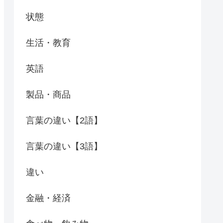
状態
生活・教育
英語
製品・商品
言葉の違い【2語】
言葉の違い【3語】
違い
金融・経済