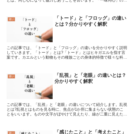
とは、同じ心になって協力しあうことを言います。「一味同心」の
「一」は「いち」、「ひとつ」、「数の名」などの意味があ...
「トード」と「フロッグ」の違い
違い
とは？分かりやすく解釈
この記事では、「トード」と「フロッグ」の違いを分かりやすく説明
していきます。「トード」とは?「トード」とはヒキガエルを指す言
葉です。カエルという動物もその種族ごとの身体的特徴で様々な科目
に分類されますが、その中でもヒキガエル科のものだけに対...
「乱視」と「老眼」の違いとは？
違い
分かりやすく解釈
この記事では、「乱視」と「老眼」の違いについて紹介します。乱視
とは?乱視とはものを見る時に、焦点が1か所に集まらない状態のこ
とをいいます。ものや文字がぼやけて見えたり、線が二重に見えたり
します。乱視には正乱視と不正乱視の2種類があります。角...
「感じたこと」と「考えたこと」
違い