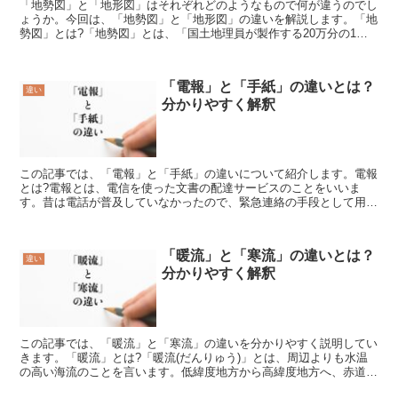
「地勢図」と「地形図」はそれぞれどのようなもので何が違うのでし
ょうか。今回は、「地勢図」と「地形図」の違いを解説します。「地
勢図」とは?「地勢図」とは、「国土地理員が製作する20万分の1の
縮尺地図」です。「地勢図」の使い方国土地理院は日本の...
「電報」と「手紙」の違いとは？
違い
分かりやすく解釈
この記事では、「電報」と「手紙」の違いについて紹介します。電報
とは?電報とは、電信を使った文書の配達サービスのことをいいま
す。昔は電話が普及していなかったので、緊急連絡の手段として用い
られていました。現在は、お祝いやお悔やみなど特別なメッセ...
「暖流」と「寒流」の違いとは？
違い
分かりやすく解釈
この記事では、「暖流」と「寒流」の違いを分かりやすく説明してい
きます。「暖流」とは?「暖流(だんりゅう)」とは、周辺よりも水温
の高い海流のことを言います。低緯度地方から高緯度地方へ、赤道地
方から両極地方へ向かって流れる水温の高い海流のことを...