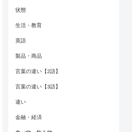
状態
生活・教育
英語
製品・商品
言葉の違い【2語】
言葉の違い【3語】
違い
金融・経済