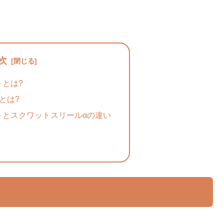
次
トとは?
とは?
トとスクワットスリールαの違い