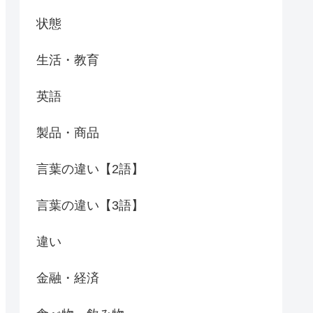
状態
生活・教育
英語
製品・商品
言葉の違い【2語】
言葉の違い【3語】
違い
金融・経済