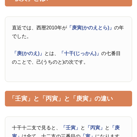
直近では、西暦2010年が
「庚寅(かのえとら)」
の年
でした。
「庚(かのえ)」
とは、
「十干(じっかん)」
の七番目
のことで、己(うちのと)の次です。
「壬寅」と「丙寅」と「庚寅」の違い
十干十二支で見ると、
「壬寅」
と
「丙寅」
と
「庚
寅」
は全て、十二支の三番目の
「寅」
になります。