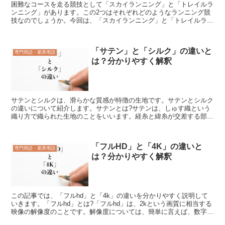
困難なコースを走る競技として「スカイランニング」と「トレイルラ
ンニング」があります。この2つはそれぞれどのようなランニング競
技なのでしょうか。今回は、「スカイランニング」と「トレイルラン
ニング」の違いを解説します。「スカイランニング」とは?...
「サテン」と「シルク」の違いと
専門用語・業界用語
は？分かりやすく解釈
サテンとシルクは、滑らかな質感が特徴の生地です。サテンとシルク
の違いについて紹介します。サテンとは?サテンは、しゅす織という
織り方で織られた生地のことをいいます。経糸と緯糸が交差する部分
が極力目立たないように、織物の表面に経糸や緯糸が浮かせ...
「フルHD」と「4K」の違いと
専門用語・業界用語
は？分かりやすく解釈
この記事では、「フルhd」と「4k」の違いを分かりやすく説明して
いきます。「フルhd」とは?「フルhd」は、2kという画質に相当する
映像の解像度のことです。解像度については、簡単に言えば、数字が
大きくなると一フレーム当たりのドットという点が...