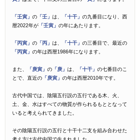
「壬寅」
の
「壬」
は、
「十干」
の九番目になり、西
暦2022年が
「壬寅」
の年にあたります。
「丙寅」
の
「丙」
は、
「十干」
の三番目で、最近の
「丙寅」
の年は西暦1986年になります。
また、
「庚寅」
の
「庚」
は、
「十干」
の七番目のこ
とで、直近の
「庚寅」
の年は西暦2010年です。
古代中国では、陰陽五行説の五行である木、火、
土、金、水はすべての物質が作られるもととなって
いると考えられてきました。
その陰陽五行説の五行と十干十二支を組み合わせた
考え方は古代中国で生まれました。