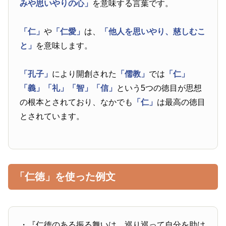
みや思いやりの心」
を意味する言葉です。
「仁」
や
「仁愛」
は、
「他人を思いやり、慈しむこ
と」
を意味します。
「孔子」
により開創された
「儒教」
では
「仁」
「義」
「礼」
「智」
「信」
という5つの徳目が思想
の根本とされており、なかでも
「仁」
は最高の徳目
とされています。
「仁徳」を使った例文
・『仁徳のある振る舞いは、巡り巡って自分を助け