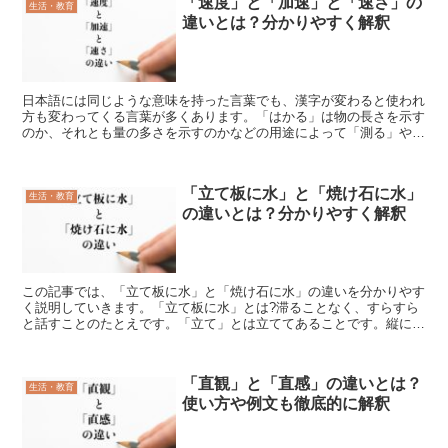
「速度」と「加速」と「速さ」の
生活・教育
違いとは？分かりやすく解釈
日本語には同じような意味を持った言葉でも、漢字が変わると使われ
方も変わってくる言葉が多くあります。「はかる」は物の長さを示す
のか、それとも量の多さを示すのかなどの用途によって「測る」や
「量る」などを使い分けます。「はやい」も「速い」と「早い...
「立て板に水」と「焼け石に水」
生活・教育
の違いとは？分かりやすく解釈
この記事では、「立て板に水」と「焼け石に水」の違いを分かりやす
く説明していきます。「立て板に水」とは?滞ることなく、すらすら
と話すことのたとえです。「立て」とは立ててあることです。縦に位
置する形にすることをいいます。たとえば、まな板の場合だ...
「直観」と「直感」の違いとは？
生活・教育
使い方や例文も徹底的に解釈