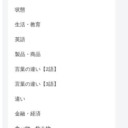
状態
生活・教育
英語
製品・商品
言葉の違い【2語】
言葉の違い【3語】
違い
金融・経済