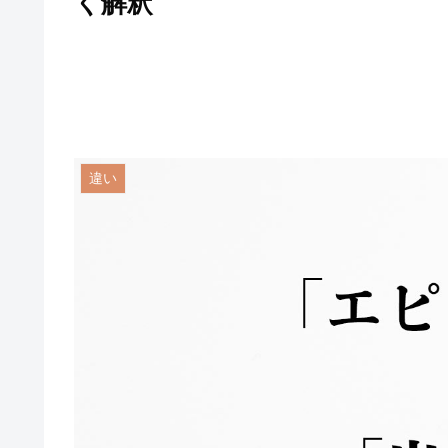
く解釈
違い