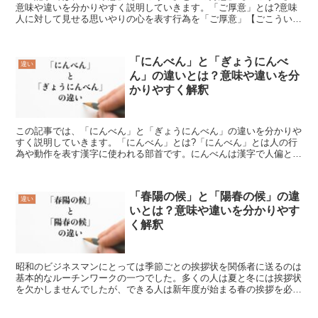
意味や違いを分かりやすく説明していきます。「ご厚意」とは?意味
人に対して見せる思いやりの心を表す行為を「ご厚意」【ごこうい】
といいます。配慮と優しさを持ち、人に対して接する心を持...
「にんべん」と「ぎょうにんべ
違い
ん」の違いとは？意味や違いを分
かりやすく解釈
この記事では、「にんべん」と「ぎょうにんべん」の違いを分かりや
すく説明していきます。「にんべん」とは?「にんべん」とは人の行
為や動作を表す漢字に使われる部首です。にんべんは漢字で人偏と書
き、人が立っている様子からできています。具体的には漢字...
「春陽の候」と「陽春の候」の違
違い
いとは？意味や違いを分かりやす
く解釈
昭和のビジネスマンにとっては季節ごとの挨拶状を関係者に送るのは
基本的なルーチンワークの一つでした。多くの人は夏と冬には挨拶状
を欠かしませんでしたが、できる人は新年度が始まる春の挨拶を必ず
行っていました。そんな春の挨拶状の冒頭で使うのが「春陽...