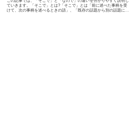
この記事では、「そこで」と「なので」の違いを分かりやすく説明し
ていきます。「そこで」とは?「そこで」とは「前に述べた事柄を受
けて、次の事柄を述べるときの語」、「既存の話題から別の話題に帰
るときや元の話題に戻したりするときに用いられる語」とい...