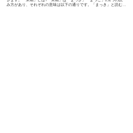
み方があり、それぞれの意味は以下の通りです。「まっき」と読む場
合「あるものごとが衰退して、他に手立てがなく滅びる直前...