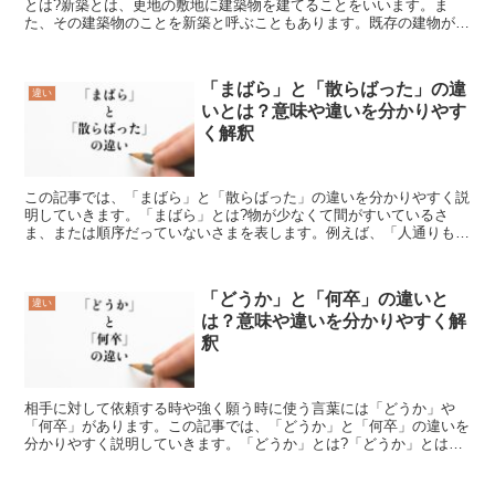
とは?新築とは、更地の敷地に建築物を建てることをいいます。ま
た、その建築物のことを新築と呼ぶこともあります。既存の建物があ
る場所に新しい建物を新築したい場合には、既存の建物を完全...
「まばら」と「散らばった」の違
違い
いとは？意味や違いを分かりやす
く解釈
この記事では、「まばら」と「散らばった」の違いを分かりやすく説
明していきます。「まばら」とは?物が少なくて間がすいているさ
ま、または順序だっていないさまを表します。例えば、「人通りもま
ばらな住宅街」や「わづか二百騎あまりに打ちなされ、沖へま...
「どうか」と「何卒」の違いと
違い
は？意味や違いを分かりやすく解
釈
相手に対して依頼する時や強く願う時に使う言葉には「どうか」や
「何卒」があります。この記事では、「どうか」と「何卒」の違いを
分かりやすく説明していきます。「どうか」とは?「どうか」とは丁
寧な依頼する時や、強く願う時、普段とは違う状態、判断に自...