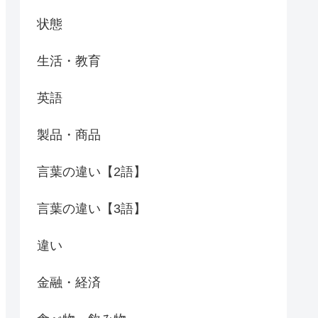
状態
生活・教育
英語
製品・商品
言葉の違い【2語】
言葉の違い【3語】
違い
金融・経済