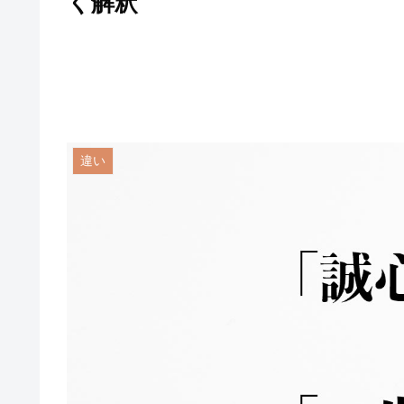
く解釈
違い