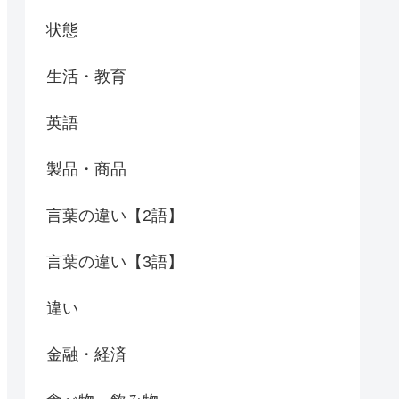
状態
生活・教育
英語
製品・商品
言葉の違い【2語】
言葉の違い【3語】
違い
金融・経済