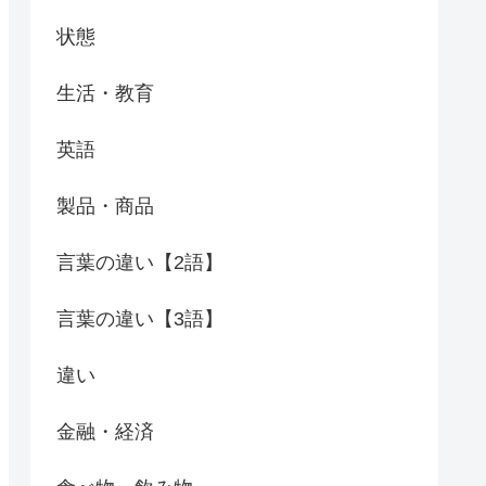
状態
生活・教育
英語
製品・商品
言葉の違い【2語】
言葉の違い【3語】
違い
金融・経済