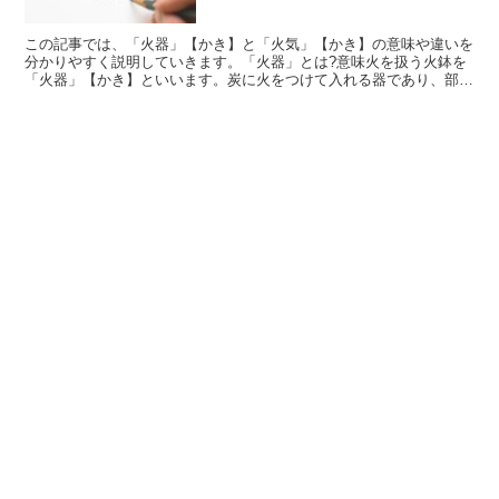
この記事では、「火器」【かき】と「火気」【かき】の意味や違いを
分かりやすく説明していきます。「火器」とは?意味火を扱う火鉢を
「火器」【かき】といいます。炭に火をつけて入れる器であり、部屋
を暖かくする効果をもたらす暖房機器のようなものです。最...