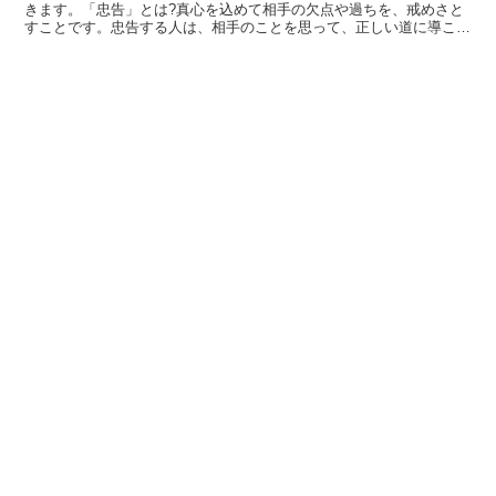
きます。「忠告」とは?真心を込めて相手の欠点や過ちを、戒めさと
すことです。忠告する人は、相手のことを思って、正しい道に導こう
とする気持ちがあります。忠告される人は、感謝したり、反...