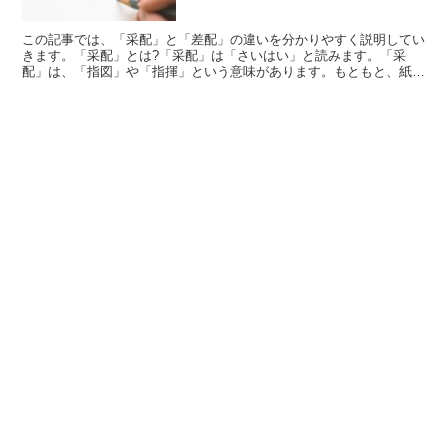
この記事では、「采配」と「差配」の違いを分かりやすく説明してい
きます。「采配」とは?「采配」は「さいはい」と読みます。「采
配」は、「指図」や「指揮」という意味があります。もともと、紙の
幣(しで)の一種で、厚紙を細長く切った総を、木や竹の柄に...