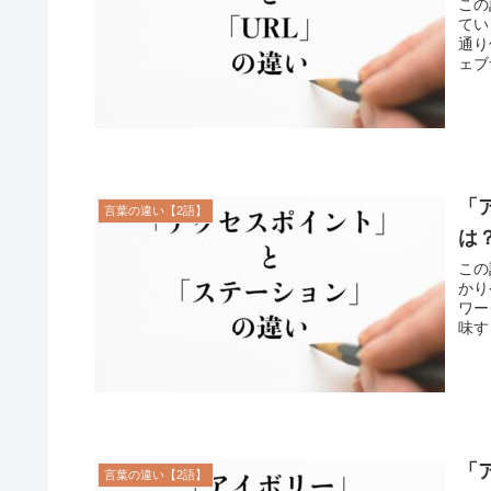
この
てい
通り
ェブ
「
言葉の違い【2語】
は
この
かり
ワー
味す
「
言葉の違い【2語】