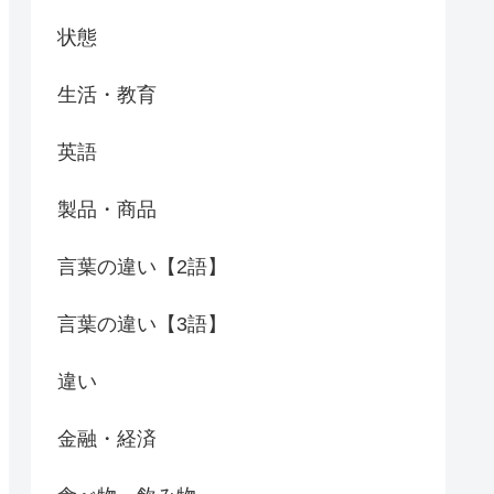
状態
生活・教育
英語
製品・商品
言葉の違い【2語】
言葉の違い【3語】
違い
金融・経済