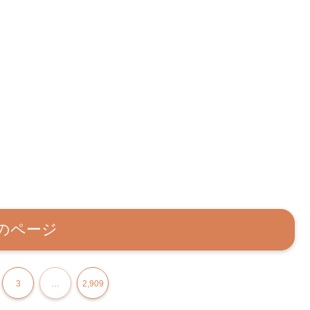
のページ
3
…
2,909