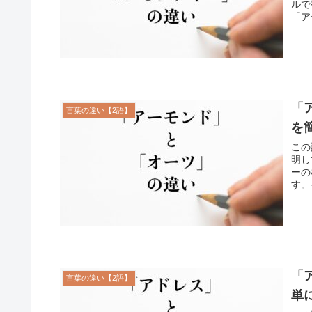
ルで
「ア
「
言葉の違い【2語】
を
この
明し
ーの
す。
「
言葉の違い【2語】
単