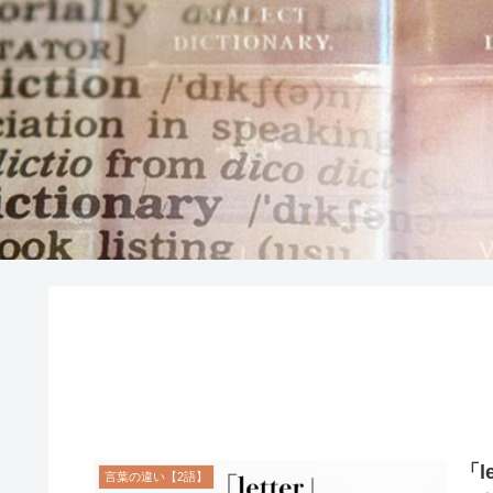
「l
言葉の違い【2語】