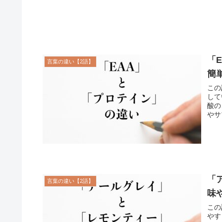
「
言葉の違い【2語】
簡
この
して
酸の
やサ
「
言葉の違い【2語】
味
この
やす