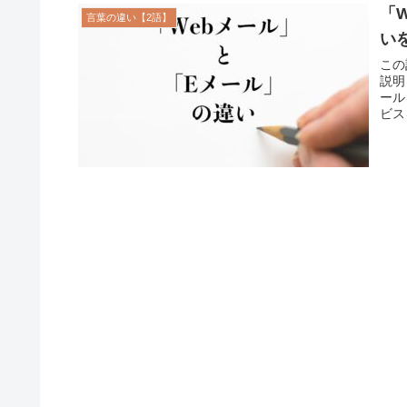
「
言葉の違い【2語】
い
この
説明
ール
ビス