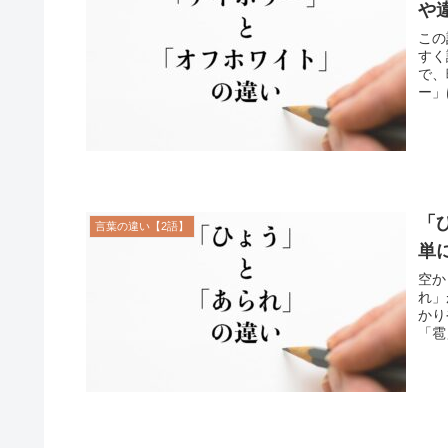
や
この
すく
で、
ー」
「
言葉の違い【2語】
単
空か
れ」
かり
「雹