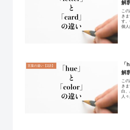
解
この
きま
す。
個人
「
言葉の違い【2語】
解
この
きま
白、
人々