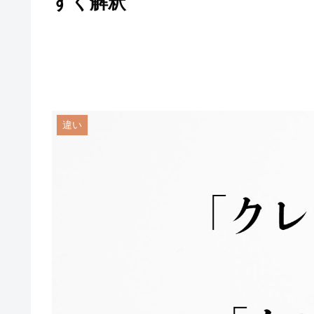
すく解釈
違い