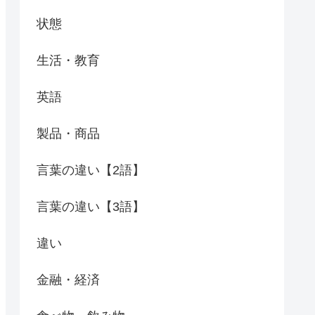
状態
生活・教育
英語
製品・商品
言葉の違い【2語】
言葉の違い【3語】
違い
金融・経済